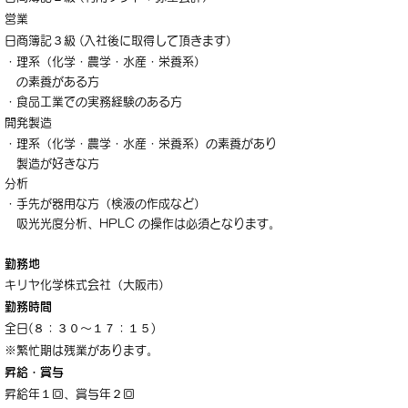
営業
日商簿記３級 (入社後に取得して頂きます）
・理系（化学・農学・水産・栄養系）
の素養がある方
・食品工業での実務経験のある方
開発製造
・理系（化学・農学・水産・栄養系）の素養があり
製造が好きな方
分析
・手先が器用な方（検液の作成など）
吸光光度分析、HPLC の操作は必須となります。
勤務地
キリヤ化学株式会社（大阪市）
勤務時間
全日(８：３０～１７：１５)
※繁忙期は残業があります。
昇給・賞与
昇給年１回、賞与年２回