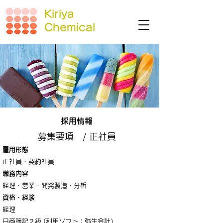
Kiriya
Chemical
採用情報
募集要項 / 正社員
雇用形態
正社員・契約社員
職務内容
経理・営業・開発製造・分析
資格・経験
経理
日商簿記２級 (利用ソフト：弥生会計）